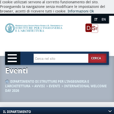
I cookie utilizzati servono al corretto funzionamento del sito.
Proseguendo la navigazione senza modificare le impostazioni del
browser, accetti di ricevere tutti i cookie.
Informazioni
Ok
IT
EN
CERCA
Eventi
DIPARTIMENTO DI STRUTTURE PER L'INGEGNERIA E
L'ARCHITETTURA
AVVISI
EVENTI
INTERNATIONAL WELCOME
DAY 2026
IL DIPARTIMENTO