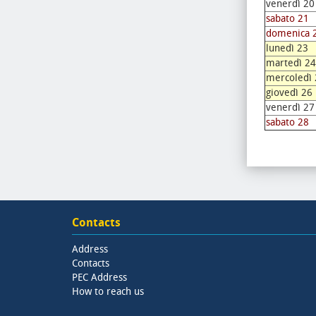
venerdì 20
sabato 21
domenica 
lunedì 23
martedì 24
mercoledì 
giovedì 26
venerdì 27
sabato 28
Contacts
Address
Contacts
PEC Address
How to reach us