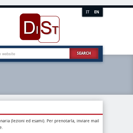
IT
EN
SEARCH
dinaria (lezioni ed esami). Per prenotarla, inviare mail
e.