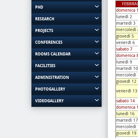
FEBBRA
PHD
domenica 
lunedì 2
RESEARCH
martedì 3
mercoledì 
PROJECTS
giovedì 5
CONFERENCES
venerdì 6
sabato 7
ROOMS CALENDAR
domenica 
lunedì 9
FACILITIES
martedì 10
mercoledì 
ADMINISTRATION
giovedì 12
PHOTOGALLERY
venerdì 13
sabato 14
VIDEOGALLERY
domenica 
lunedì 16
martedì 17
mercoledì 
giovedì 19