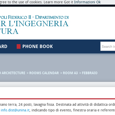
 agree to the use of cookies. Learn more Got it
Informazioni
Ok
ARD
PHONE BOOK
D ARCHITECTURE
ROOMS CALENDAR
ROOM A3
FEBBRAIO
piano terra, 24 posti, lavagna fissa. Destinata ad attività di didattica or
o
info.dist@unina.it
, indicando tipo di evento, finestra oraria e referent