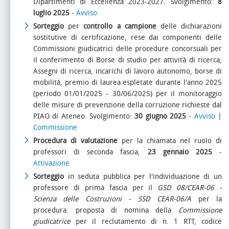
Dipartimenti di Eccellenza 2023-2027. Svolgimento:
8
luglio 2025
-
Avviso
Sorteggio
per
controllo a campione
delle dichiarazioni
sostitutive di certificazione, rese dai componenti delle
Commissioni giudicatrici delle procedure concorsuali per
il conferimento di Borse di studio per attività di ricerca,
Assegni di ricerca, incarichi di lavoro autonomo, borse di
mobilità, premio di laurea espletate durante l'anno 2025
(periodo 01/01/2025 - 30/06/2025) per il monitoraggio
delle misure di prevenzione della corruzione richieste dal
PIAO di Ateneo. Svolgimento:
30 giugno 2025
-
Avviso
|
Commissione
Procedura di valutazione
per la chiamata nel ruolo di
professori di seconda fascia,
23 gennaio 2025
-
Attivazione
Sorteggio
in seduta pubblica per l'individuazione di un
professore di prima fascia per il
GSD 08/CEAR-06 -
Scienza delle Costruzioni - SSD CEAR-06/A
per la
procedura: proposta di nomina della
Commissione
giudicatrice
per il reclutamento di n. 1 RTT, codice