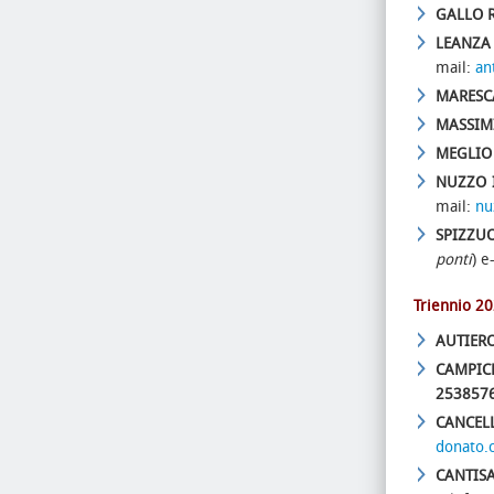
GALLO R
LEANZA 
mail:
an
MARESCA
MASSIMI
MEGLIO 
NUZZO 
mail:
nu
SPIZZUO
ponti
) e
Triennio 2
AUTIERO
CAMPICH
253857
CANCEL
donato.c
CANTIS