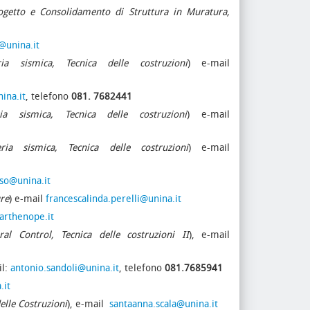
ogetto e Consolidamento di Struttura in Muratura,
@unina.it
ia sismica, Tecnica delle costruzioni
) e-mail
ina.it
, telefono
081. 7682441
a sismica, Tecnica delle costruzioni
) e-mail
ia sismica, Tecnica delle costruzioni
) e-mail
so
@unina.it
ure
) e-mail
francescalinda.perelli@unina.it
arthenope.it
al Control, Tecnica delle costruzioni II
), e-mail
il:
antonio.sandoli@unina.it
, telefono
081.7685941
.it
elle Costruzioni
), e-mail
santaanna.scala@unina.it