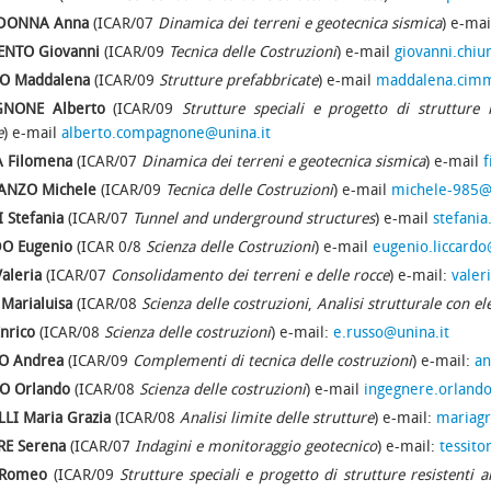
DONNA Anna
(ICAR/07
Dinamica dei terreni e geotecnica sismica
) e-mai
ENTO Giovanni
(ICAR/09
Tecnica delle Costruzioni
) e-mail
giovanni.chiu
O Maddalena
(ICAR/09
Strutture prefabbricate
) e-mail
maddalena.cimm
NONE Alberto
(ICAR/09
Strutture speciali e progetto di strutture 
e
) e-mail
alberto.compagnone@unina.it
A Filomena
(ICAR/07
Dinamica dei terreni e geotecnica sismica
) e-mail
f
ANZO Michele
(ICAR/09
Tecnica delle Costruzioni
) e-mail
michele-985@l
 Stefania
(ICAR/07
Tunnel and underground structures
) e-mail
stefania
O Eugenio
(ICAR 0/8
Scienza delle Costruzioni
) e-mail
eugenio.liccardo
aleria
(ICAR/07
Consolidamento dei terreni e delle rocce
) e-mail:
valer
Marialuisa
(ICAR/08
Scienza delle costruzioni
,
Analisi strutturale con el
nrico
(ICAR/08
Scienza delle costruzioni
) e-mail:
e.russo@unina.it
O Andrea
(ICAR/09
Complementi di tecnica delle costruzioni
) e-mail:
an
NO
Orlando
(ICAR/08
Scienza delle costruzioni
) e-mail
ingegnere.orland
LI Maria Grazia
(ICAR/08
Analisi limite delle strutture
) e-mail:
mariagr
RE Serena
(ICAR/07
Indagini e monitoraggio geotecnico
) e-mail:
tessit
Romeo
(ICAR/09
Strutture speciali e progetto di strutture resistenti a