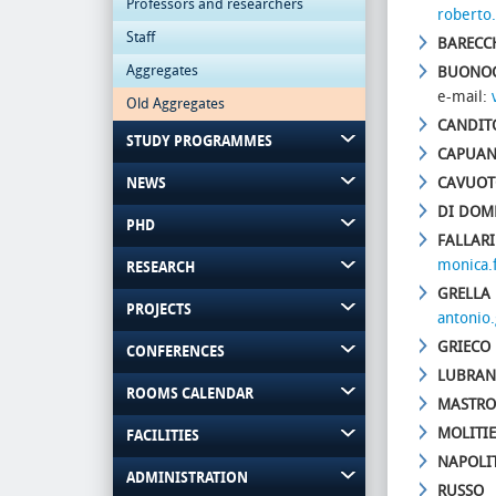
Professors and researchers
roberto
Staff
BARECCH
Aggregates
BUONO
e-mail:
Old Aggregates
CANDIT
STUDY PROGRAMMES
CAPUA
CAVUOT
NEWS
DI DOM
PHD
FALLAR
monica.f
RESEARCH
GRELL
PROJECTS
antonio.
GRIECO 
CONFERENCES
LUBRAN
ROOMS CALENDAR
MASTRO
MOLITI
FACILITIES
NAPOLI
ADMINISTRATION
RUSSO 