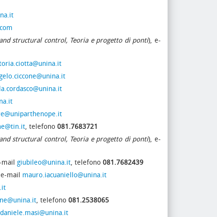
a.it
.com
and structural control, Teoria e progetto di ponti
), e-
ttoria.ciotta@unina.it
gelo.ciccone@unina.it
la.cordasco@unina.it
a.it
ore@uniparthenope.it
ne@tin.it
, telefono
081.7683721
and structural control, Teoria e progetto di ponti
), e-
e-mail
giubileo@unina.it
, telefono
081.7682439
 e-mail
mauro.iacuaniello@unina.it
it
ne@unina.it
, telefono
081.2538065
daniele.masi@unina.it