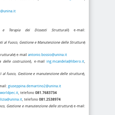
o@unina.it
 e Terapia dei Dissesti Strutturali
) e-mail:
nti al Fuoco
,
Gestione e Manutenzione delle Strutture
)
rutturale
) e-mail
antonio.bossio@unina.it
 delle costruzioni
), e-mail
ing.mcandela@libero.it
,
nti al fuoco, Gestione e manutenzione delle strutture
),
mail:
giuseppina.demartino2@unina.it
iworldpec.it
, telefono
081.7683734
alizia@unina.it
, telefono
081.2538974
fuoco, Gestione e manutenzione delle strutture
) e-mail: