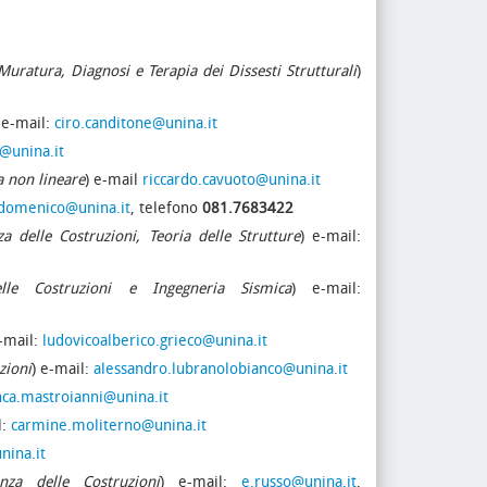
uratura, Diagnosi e Terapia dei Dissesti Strutturali
)
 e-mail:
ciro.canditone@unina.it
@unina.it
 non lineare
) e-mail
riccardo.cavuoto@unina.it
domenico@unina.it
, telefono
081.7683422
za delle Costruzioni, Teoria delle Strutture
) e-mail:
lle Costruzioni e Ingegneria Sismica
) e-mail:
e-mail:
ludovicoalberico.grieco@unina.it
zioni
) e-mail:
alessandro.lubranolobianco@unina.it
nca.mastroianni@unina.it
l:
carmine.moliterno@unina.it
nina.it
nza delle Costruzioni
) e-mail:
e.russo@unina.it
,