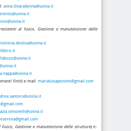
l:
anna.chiaradonna@unina.it
miento@unina.it
ino@unina.it
resistenti al fuoco
,
Gestione e manutenzione delle
ilomena.desilva@unina.it
ibero.it
.fabozzi@unina.it
@unina.it
ia.nappa@unina.it
ementi finiti
) e-mail:
marialuisapezone@gmail.com
drea.santoro@unina.it
o@gmail.com
azia.simonelli@unina.it
oreserena@gmail.com
l fuoco
,
Gestione e manutenzione delle strutture
) e-