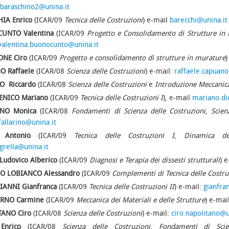
.baraschino2@unina.it
IA Enrico
(ICAR/09
Tecnica delle Costruzioni
) e-mail
barecchi@unina.it
CUNTO
Valentina
(ICAR/09
Progetto e Consolidamento di Strutture in M
valentina.buonocunto@unina.it
ONE Ciro
(ICAR/09
Progetto e consolidamento di strutture in murature
)
NO
Raffaele
(ICAR/08
Scienza delle Costruzioni
) e-mail:
raffaele.capuano
O Riccardo
(ICAR/08
Scienza delle Costruzioni
e
Introduzione Meccanica
ENICO Mariano
(ICAR/09
Tecnica delle Costruzioni I
), e-mail
mariano.di
INO
Monica
(ICAR/08
Fondamenti di Scienza delle Costruzioni
,
Scien
allarino@unina.it
A
Antonio
(ICAR/09
Tecnica delle Costruzioni
I
,
Dinamica de
grella@unina.it
Ludovico Alberico
(ICAR/09
Diagnosi e Terapia dei dissesti strutturali
) 
O LOBIANCO
Alessandro
(ICAR/09
Complementi di Tecnica delle Costru
IANNI
Gianfranca
(ICAR/09
Tecnica delle Costruzioni II
) e-mail:
gianfra
ERNO
Carmine
(ICAR/09
Meccanica dei Materiali e delle Strutture
) e-mai
TANO
Ciro
(ICAR/08
Scienza delle Costruzioni
) e-mail:
ciro.napolitano@u
Enrico
(ICAR/08
Scienza delle Costruzioni, Fondamenti di Scie