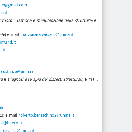
ello@gmail.com
a.it
l fuoco
,
Gestione e manutenzione delle strutture
) e-
ale
) e-mail
marziasara.vaccaro@unina.it
nwind.it
.it
a.costanzo@unina.it
ra
e
Diagnosi e terapia dei dissesti strutturali
) e-mail:
i.it
ca
) e-mail
roberto.baraschino2@unina.it
lla@libero.it
o.cassese@unina.it