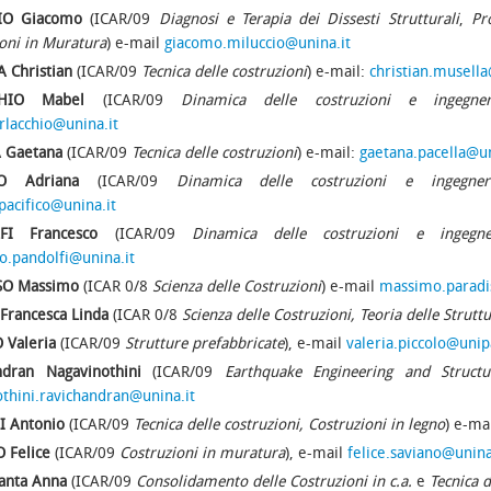
IO Giacomo
(ICAR/09
Diagnosi e Terapia dei Dissesti Strutturali
,
Pr
oni in Muratura
) e-mail
giacomo.miluccio@unina.it
 Christian
(ICAR/09
Tecnica delle costruzioni
) e-mail:
christian.musella
HIO Mabel
(ICAR/09
Dinamica delle costruzioni e ingegner
rlacchio@unina.it
 Gaetana
(ICAR/09
Tecnica delle costruzioni
) e-mail:
gaetana.pacella@un
CO Adriana
(ICAR/09
Dinamica delle costruzioni e ingegneri
pacifico@unina.it
FI Francesco
(ICAR/09
Dinamica delle costruzioni e ingegner
o.pandolfi@unina.it
SO Massimo
(ICAR 0/8
Scienza delle Costruzioni
) e-mail
massimo.paradi
Francesca Linda
(ICAR 0/8
Scienza delle Costruzioni, Teoria delle Strutt
 Valeria
(ICAR/09
Strutture prefabbricate
), e-mail
valeria.piccolo@unip
ndran Nagavinothini
(ICAR/09
Earthquake Engineering and Structur
thini.ravichandran@unina.it
 Antonio
(ICAR/09
Tecnica delle costruzioni, Costruzioni in legno
) e-ma
 Felice
(ICAR/09
Costruzioni in muratura
), e-mail
felice.saviano@unina
anta Anna
(ICAR/09
Consolidamento delle Costruzioni in c.a.
e
Tecnica d