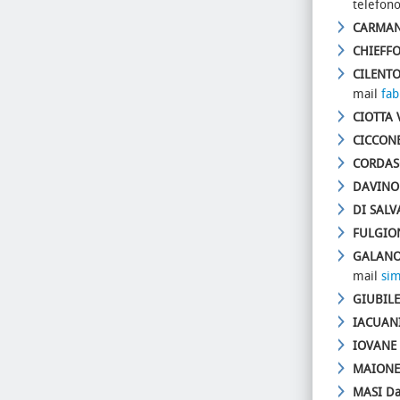
telefon
CARMAN
CHIEFFO
CILENTO
mail
fab
CIOTTA V
CICCONE
CORDASC
DAVINO 
DI SALV
FULGION
GALANO
mail
sim
GIUBILE
IACUAN
IOVANE
MAIONE 
MASI Da