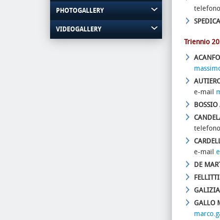
telefon
PHOTOGALLERY
SPEDIC
VIDEOGALLERY
Triennio 2
ACANF
massimo
AUTIERO
e-mail
m
BOSSIO 
CANDEL
telefon
CARDELL
e-mail
e
DE MART
FELLITT
GALIZIA
GALLO 
marco.g