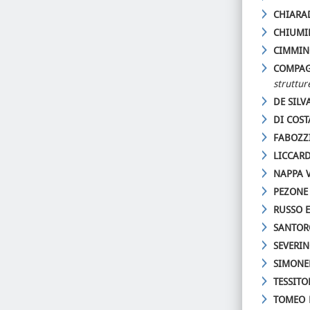
CHIARA
CHIUMI
CIMMIN
COMPAG
struttur
DE SILV
DI COST
FABOZZI
LICCARD
NAPPA V
PEZONE 
RUSSO E
SANTOR
SEVERI
SIMONEL
TESSITO
TOMEO 