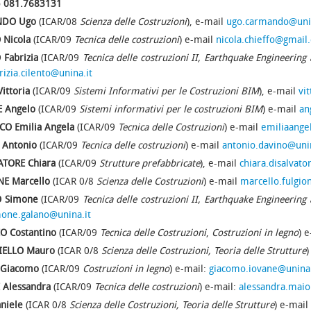
o
081.7683131
DO Ugo
(ICAR/08
Scienza delle Costruzioni
), e-mail
ugo.carmando@unin
 Nicola
(ICAR/09
Tecnica delle costruzioni
) e-mail
nicola.chieffo@gmail
 Fabrizia
(ICAR/09
Tecnica delle costruzioni II, Earthquake Engineering 
rizia.cilento@unina.it
ittoria
(ICAR/09
Sistemi Informativi per le Costruzioni BIM
), e-mail
vi
 Angelo
(ICAR/09
Sistemi informativi per le costruzioni BIM
) e-mail
an
O Emilia Angela
(ICAR/09
Tecnica delle Costruzioni
) e-mail
emiliaange
Antonio
(ICAR/09
Tecnica delle costruzioni
) e-mail
antonio.davino@unin
ATORE Chiara
(ICAR/09
Strutture prefabbricate
), e-mail
chiara.disalvat
E Marcello
(ICAR 0/8
Scienza delle Costruzioni
) e-mail
marcello.fulgio
 Simone
(ICAR/09
Tecnica delle costruzioni II, Earthquake Engineering 
one.galano@unina.it
O Costantino
(ICAR/09
Tecnica delle Costruzioni
,
Costruzioni in legno
) 
IELLO Mauro
(ICAR 0/8
Scienza delle Costruzioni, Teoria delle Strutture
)
 Giacomo
(ICAR/09
Costruzioni in legno
) e-mail:
giacomo.iovane@unina.
Alessandra
(ICAR/09
Tecnica delle costruzioni
) e-mail:
alessandra.maio
niele
(ICAR 0/8
Scienza delle Costruzioni, Teoria delle Strutture
) e-mail