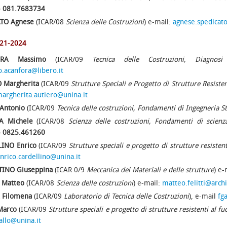
o
081.7683734
ATO
Agnese
(ICAR/08
Scienza delle Costruzioni
) e-mail:
agnese.spedicat
021-2024
ORA Massimo
(ICAR/09
Tecnica delle Costruzioni, Diagnosi
.acanfora@libero.it
 Margherita
(ICAR/09
Strutture Speciali e Progetto di Strutture Resiste
argherita.autiero@unina.it
Antonio
(ICAR/09
Tecnica delle costruzioni, Fondamenti di Ingegneria St
A Michele
(ICAR/08
Scienza delle costruzioni, Fondamenti di scienza
o
0825.461260
INO Enrico
(ICAR/09
Strutture speciali e progetto di strutture resiste
nrico.cardellino@unina.it
INO Giuseppina
(ICAR 0/9
Meccanica dei Materiali
e delle strutture
)
e-
I Matteo
(ICAR/08
Scienza delle costruzioni
) e-mail:
matteo.felitti@arch
 Filomena
(ICAR/09
Laboratorio di Tecnica delle Costruzioni
), e-mail
fg
Marco
(ICAR/09
Strutture speciali e progetto di strutture resistenti al 
allo@unina.it