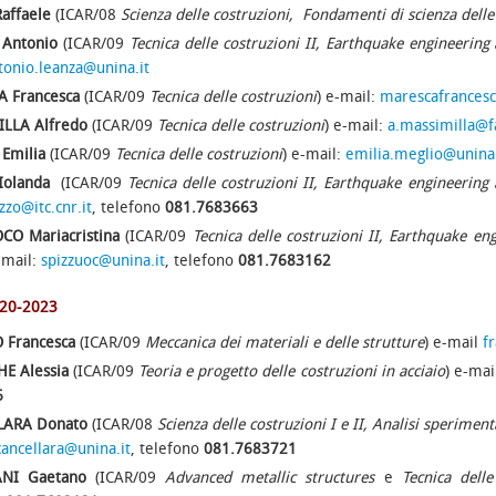
affaele
(ICAR/08
Scienza delle costruzioni, Fondamenti di scienza delle
Antonio
(ICAR/09
Tecnica delle costruzioni II, Earthquake engineering 
tonio.leanza@unina.it
 Francesca
(ICAR/09
Tecnica delle costruzioni
) e-mail:
marescafrancesc
LLA Alfredo
(ICAR/09
Tecnica delle costruzioni
) e-mail:
a.massimilla@f
Emilia
(ICAR/09
Tecnica delle costruzioni
) e-mail:
emilia.meglio@unina.
Iolanda
(ICAR/09
Tecnica delle costruzioni II, Earthquake engineering 
zzo@itc.cnr.it
, telefono
081.7683663
CO Mariacristina
(ICAR/09
Tecnica delle costruzioni II, Earthquake en
-mail:
spizzuoc@unina.it
, telefono
081.7683162
020-2023
 Francesca
(ICAR/09
Meccanica dei materiali e delle strutture
) e-mail
f
E Alessia
(ICAR/09
Teoria e progetto delle costruzioni in acciaio
) e-mai
6
LARA Donato
(ICAR/08
Scienza delle costruzioni
I e II, Analisi speriment
ancellara@unina.it
, telefono
081.7683721
ANI Gaetano
(ICAR/09
Advanced metallic structures
e
Tecnica delle