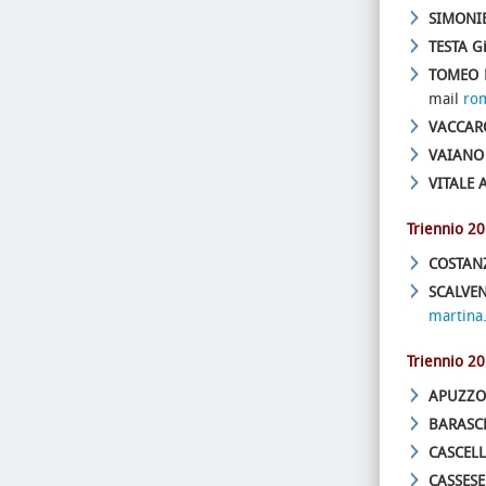
SIMONIE
TESTA G
TOMEO 
mail
ro
VACCARO
VAIANO
VITALE 
Triennio 2
COSTANZ
SCALVEN
martina.
Triennio 2
APUZZO
BARASC
CASCELL
CASSESE