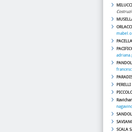
MILUCC
Costruzi
MUSELLA
ORLACC
mabel.o
PACELLA
PACIFI
adriana.
PANDOL
francesc
PARADI
PERELLI 
PICCOLO
Ravicha
nagavino
SANDOLI
SAVIANO
SCALA S