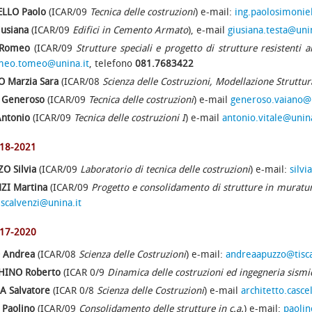
LLO Paolo
(ICAR/09
Tecnica delle costruzioni
) e-mail:
ing.paolosimoni
iusiana
(ICAR/09
Edifici in Cemento Armato
), e-mail
giusiana.testa@unin
Romeo
(ICAR/09
Strutture speciali e progetto di strutture resistenti a
meo.tomeo@unina.it
, telefono
081.7683422
 Marzia Sara
(ICAR/08
Scienza delle Costruzioni, Modellazione Struttur
 Generoso
(ICAR/09
Tecnica delle costruzioni
) e-mail
generoso.vaiano@i
Antonio
(ICAR/09
Tecnica delle costruzioni I
) e-mail
antonio.vitale@unina
018-2021
O Silvia
(ICAR/09
Laboratorio di tecnica delle costruzioni
) e-mail:
silvi
ZI Martina
(ICAR/09
Progetto e consolidamento di strutture in muratu
scalvenzi@unina.it
017-2020
 Andrea
(ICAR/08
Scienza delle Costruzioni
) e-mail:
andreaapuzzo@tiscal
HINO Roberto
(ICAR 0/9
Dinamica delle costruzioni ed ingegneria sismi
A Salvatore
(ICAR 0/8
Scienza delle Costruzioni
) e-mail
architetto.casce
 Paolino
(ICAR/09
Consolidamento delle strutture in c.a.
) e-mail:
paolin