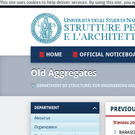
This site uses cookies to help deliver services. By using this site, you
HOME
OFFICIAL NOTICEBO
Old Aggregates
DEPARTMENT OF STRUCTURES FOR ENGINEERING AN
DEPARTMENT
PREVIO
About us
Triennio 2
Organization
BARAS